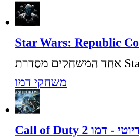
משחקי דמו
ול אוף דיוטי - דמו