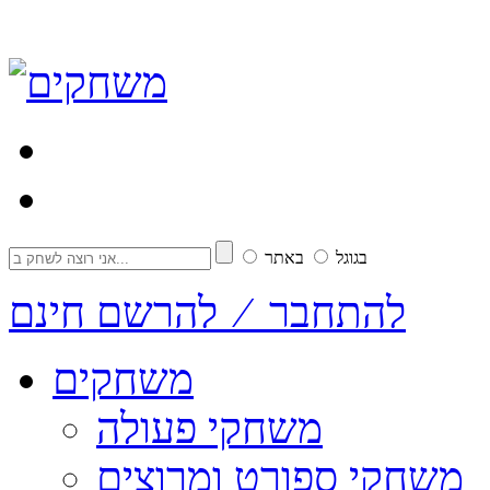
בגוגל
באתר
להתחבר ⁄ להרשם חינם
משחקים
משחקי פעולה
משחקי ספורט ומרוצים