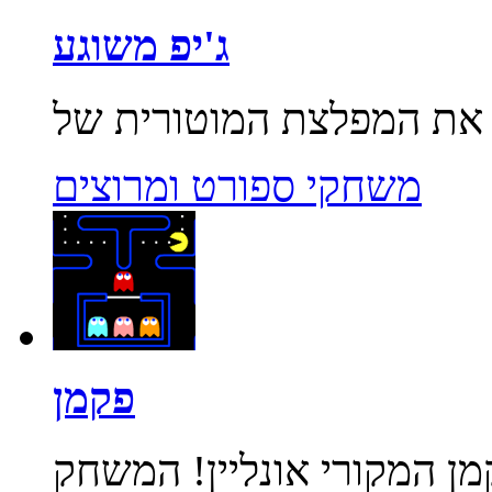
ג'יפ משוגע
משחקי ספורט ומרוצים
פקמן