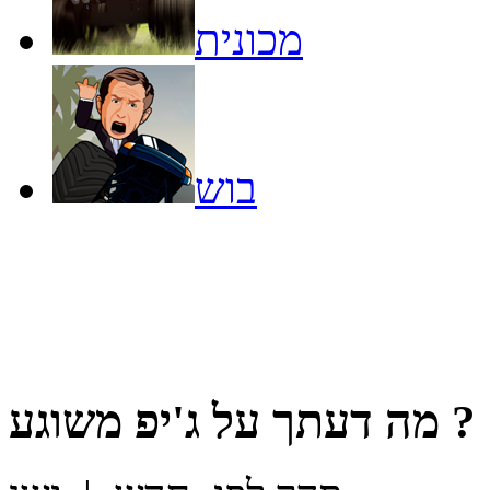
מכונית
בוש
?
מה דעתך על
ג'יפ משוגע