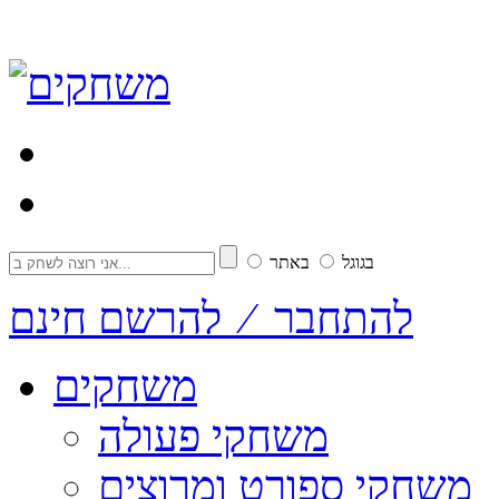
בגוגל
באתר
להתחבר ⁄ להרשם חינם
משחקים
משחקי פעולה
משחקי ספורט ומרוצים