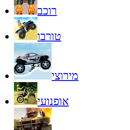
רוכב
טורבו
מירוצי
אופנועי