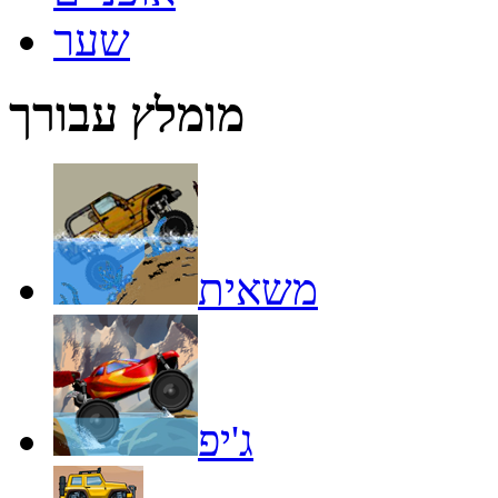
שער
מומלץ עבורך
משאית
ג'יפ