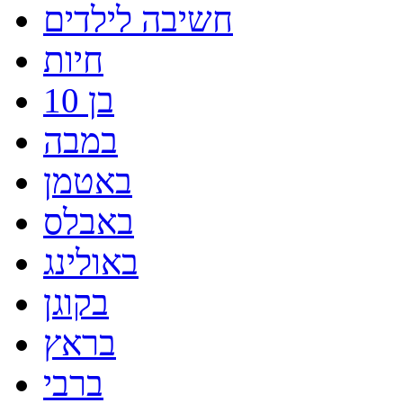
חשיבה לילדים
חיות
בן 10
במבה
באטמן
באבלס
באולינג
בקוגן
בראץ
ברבי