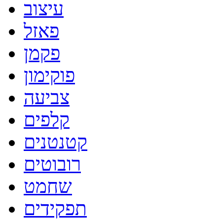
עיצוב
פאזל
פקמן
פוקימון
צביעה
קלפים
קטנטנים
רובוטים
שחמט
תפקידים