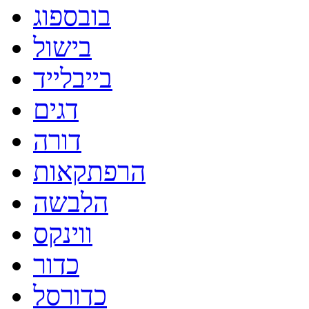
בובספוג
בישול
בייבלייד
דגים
דורה
הרפתקאות
הלבשה
ווינקס
כדור
כדורסל