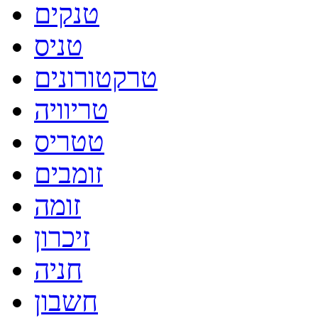
טנקים
טניס
טרקטורונים
טריוויה
טטריס
זומבים
זומה
זיכרון
חניה
חשבון