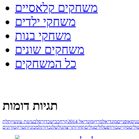
משחקים קלאסיים
משחקי ילדים
משחקי בנות
משחקים שונים
כל המשחקים
תגיות דומות
ניס
אופניים
מונדיאל
מרוץ
מונדיאל 2014
קרח
כביש
כדורסל
בעיטת עונשין
תלת
ולים
סקייטבורד
פעלולים
גולים
תחרות
ריצה
גול
שלג
כדורגל
מכוניות
טרקטורונים