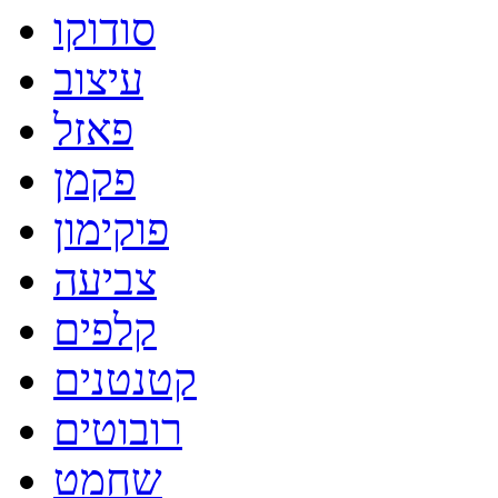
סודוקו
עיצוב
פאזל
פקמן
פוקימון
צביעה
קלפים
קטנטנים
רובוטים
שחמט