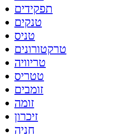
תפקידים
טנקים
טניס
טרקטורונים
טריוויה
טטריס
זומבים
זומה
זיכרון
חניה