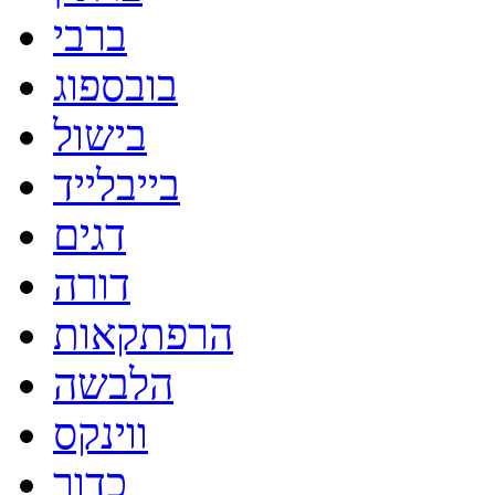
ברבי
בובספוג
בישול
בייבלייד
דגים
דורה
הרפתקאות
הלבשה
ווינקס
כדור