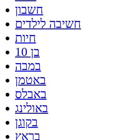
חשבון
חשיבה לילדים
חיות
בן 10
במבה
באטמן
באבלס
באולינג
בקוגן
בראץ