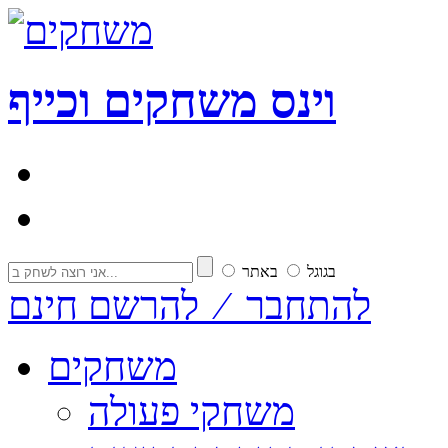
וי
נ
ס
משחקים וכייף
בגוגל
באתר
להתחבר ⁄ להרשם חינם
משחקים
משחקי פעולה