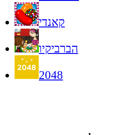
קאנדי
הברביקיו
2048