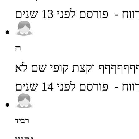
ווח
- פורסם לפני 13 שנים
רז
ףףףףףף וקצת קופי שם לא
ווח
- פורסם לפני 14 שנים
רביד