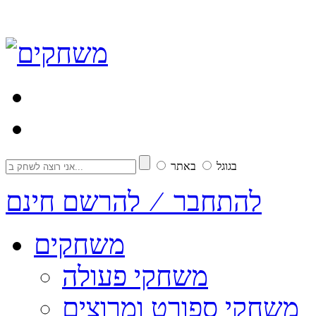
בגוגל
באתר
להתחבר ⁄ להרשם חינם
משחקים
משחקי פעולה
משחקי ספורט ומרוצים