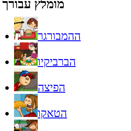
מומלץ עבורך
ההמבורגר
הברביקיו
הפיצה
הטאקו