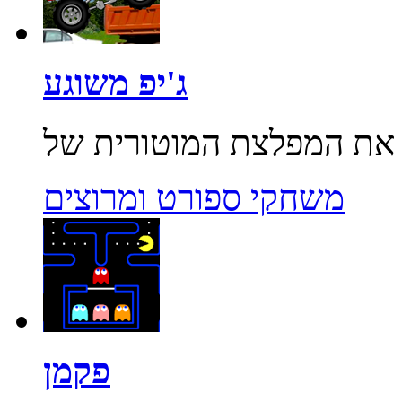
ג'יפ משוגע
משחקי ספורט ומרוצים
פקמן