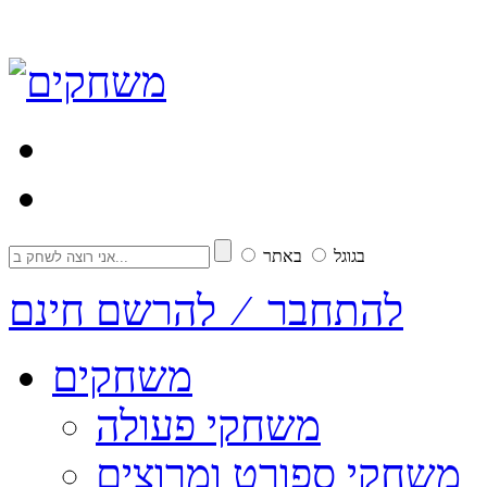
בגוגל
באתר
להתחבר ⁄ להרשם חינם
משחקים
משחקי פעולה
משחקי ספורט ומרוצים