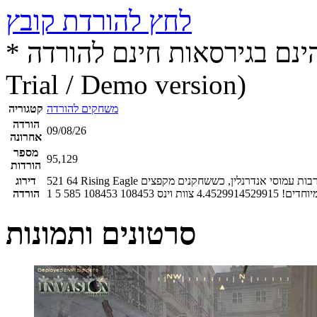
לחץ להורדת קובץ
* התכנים הינם בגירסאות חינם להורדה (Free game / software,
Trial / Demo version)
משחקים להורדה
קטגוריה
הורדה
09/08/26
אחרונה
מספר
95,129
הורדות
Rising Eagle משחק פעולה מרובה משתתפים, שפותחה על ידי חברה ישראלית. במשחק תשתתף בקרבות עמוסי אנדרנלין, כששחקנים מקפצים
64
521
דירוג
יוחדים!
4.4529914529915
צוות וינס
108453
108453
585
5
1
הורדה
סרטונים ותמונות