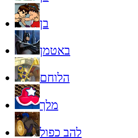
בן
באטמן
הלוחם
מלך
להב כפול