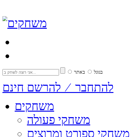
בגוגל
באתר
להתחבר ⁄ להרשם חינם
משחקים
משחקי פעולה
משחקי ספורט ומרוצים