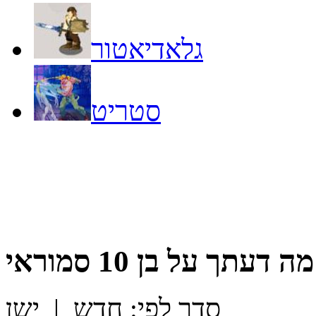
גלאדיאטור
סטריט
מה דעתך על
בן 10 סמוראי
סדר לפי:
חדש
|
ישן