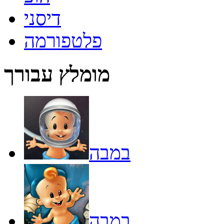
דיסני
פלטפורמה
מומלץ עבורך
במבה
במבה