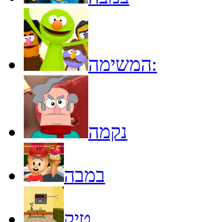
המשימה:
נקמה
במבה
טיק