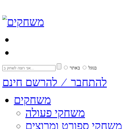
בגוגל
באתר
להתחבר ⁄ להרשם חינם
משחקים
משחקי פעולה
משחקי ספורט ומרוצים