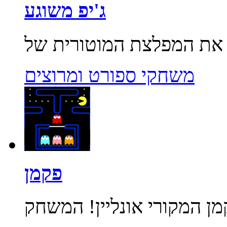
ג'יפ משוגע
משחקי ספורט ומרוצים
פקמן