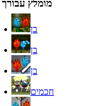
מומלץ עבורך
בן
בן
בן
חכמים