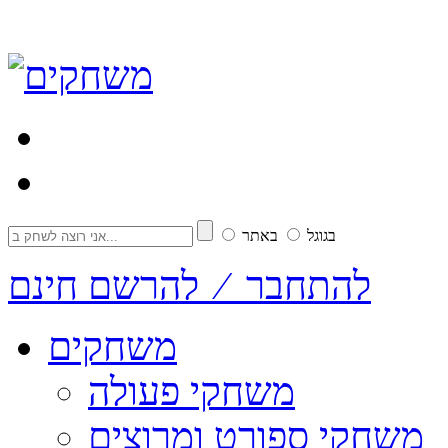
בגוגל
באתר
להתחבר ⁄ להרשם חינם
משחקים
משחקי פעולה
משחקי ספורט ומרוצים