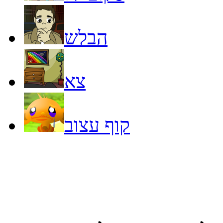
הבלש
צא
קוף עצוב