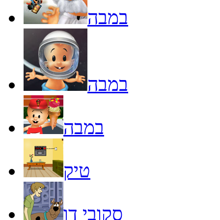
במבה
במבה
במבה
טיק
סקובי דו