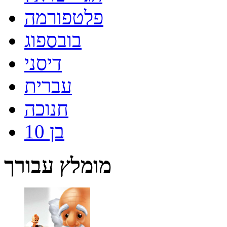
פלטפורמה
בובספוג
דיסני
עברית
חנוכה
בן 10
מומלץ עבורך