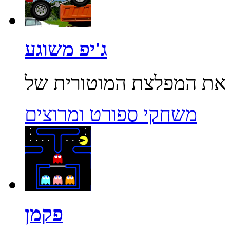
ג'יפ משוגע
משחקי ספורט ומרוצים
פקמן