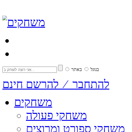
בגוגל
באתר
להתחבר ⁄ להרשם חינם
משחקים
משחקי פעולה
משחקי ספורט ומרוצים