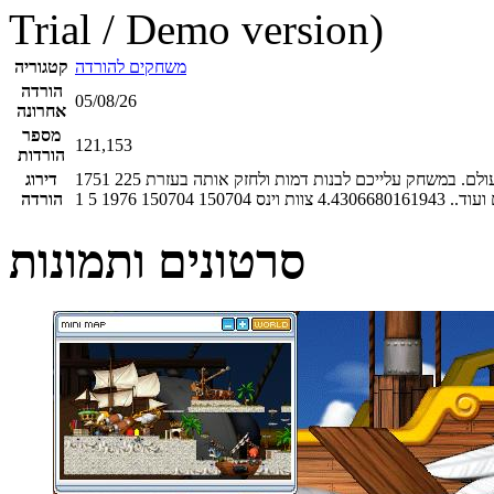
Trial / Demo version)
משחקים להורדה
קטגוריה
הורדה
05/08/26
אחרונה
מספר
121,153
הורדות
ולם. במשחק עלייכם לבנות דמות ולחזק אותה בעזרת
225
1751
דירוג
ועוד..
4.4306680161943
צוות וינס
150704
150704
1976
5
1
הורדה
סרטונים ותמונות