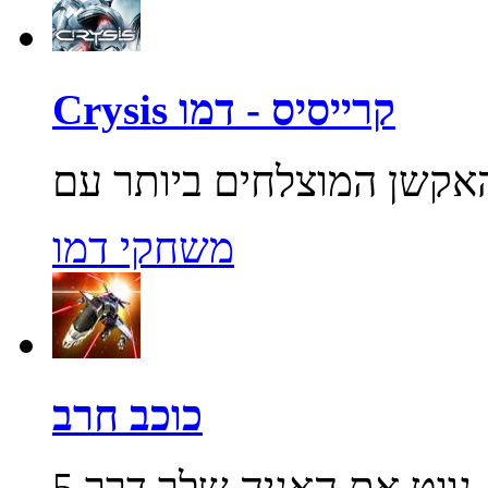
Crysis קרייסיס - דמו
משחקי דמו
כוכב חרב
שלך דרך 5...