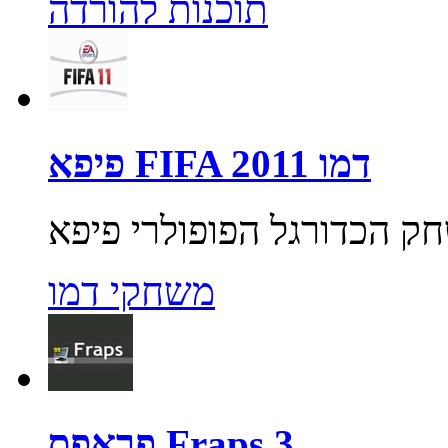
תוכנות להורדה
פיפא FIFA 2011 דמו
משחקי דמו
פראפס Fraps 3