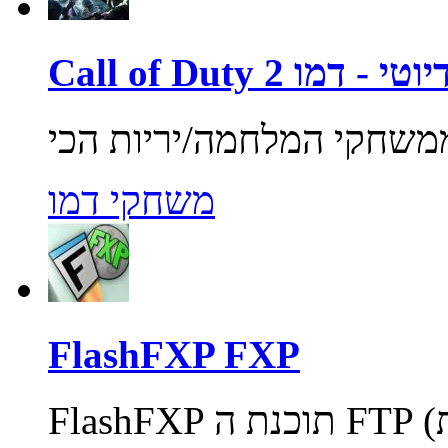
ול אוף דיוטי - דמו
משחקי דמו
FlashFXP FXP