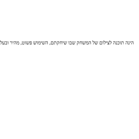
כלי עזר מתקדם לכל גיימר וחובב משחקים. התוכנה פראפס (Fraps) הינה תוכנה לצילום של המשחק שבו שיחקתם, השימוש פשוט,