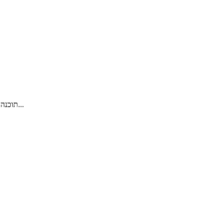
תוכנה חינמית ומתקדמת המשמשת ללכידת וידאו בפורמטים שונים ישירות...