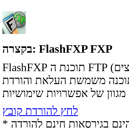
FlashFXP FXP
בקצרה:
FlashFXP תוכנת ה FTP (פרוטוקול להעברת קבצים) המובילה
תוכנה משמשת העלאת והורדת
לחץ להורדת קובץ
* התכנים הינם בגירסאות חינם להורדה (Free game / software,