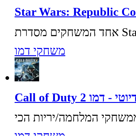
משחקי דמו
ול אוף דיוטי - דמו
משחקי דמו