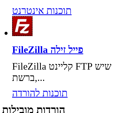
תוכנות אינטרנט
FileZilla פייל זילה
FileZilla קליינט FTP ותוכנה להעברת קבצים מהטובות שיש
ברשת,...
תוכנות להורדה
הורדות מובילות