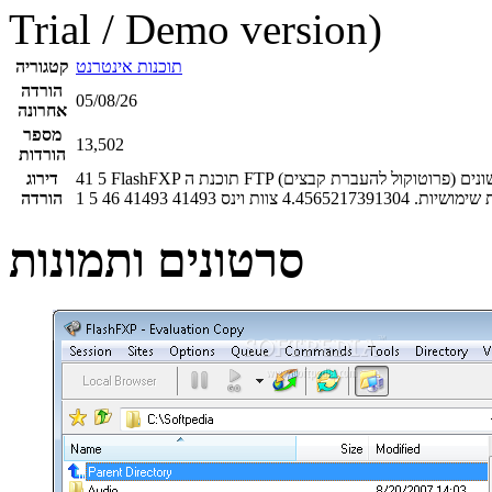
Trial / Demo version)
תוכנות אינטרנט
קטגוריה
הורדה
05/08/26
אחרונה
מספר
13,502
הורדות
FlashFXP תוכנת ה FTP (פרוטוקול להעברת קבצים) המובילה ביותר בתחומה, בין השאר התוכנה משמשת העלאת והורדת קבצים משרתים שונים
5
41
דירוג
 שימושיות.
4.4565217391304
צוות וינס
41493
41493
46
5
1
הורדה
סרטונים ותמונות