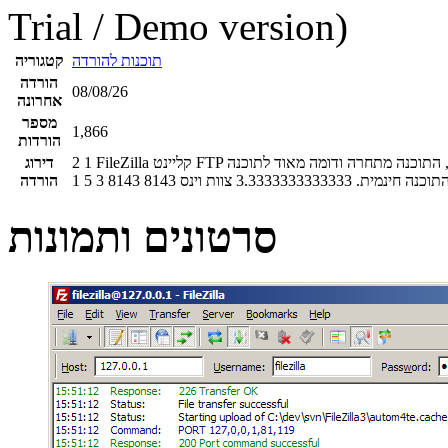
Trial / Demo version)
תוכנות להורדה
קטגוריה
הורדה
08/08/26
אחרונה
מספר
1,866
הורדות
FileZilla קליינט FTP ותוכנה להעברת קבצים מהטובות שיש ברשת, התוכנה מתחרה ודומה מאוד לתוכנה FlashFXP המוכרת יותר. FileZilla אין
1
2
דירוג
התוכנה חינמית.
3.3333333333333
צוות וינס
8143
8143
3
5
1
הורדה
סרטונים ותמונות