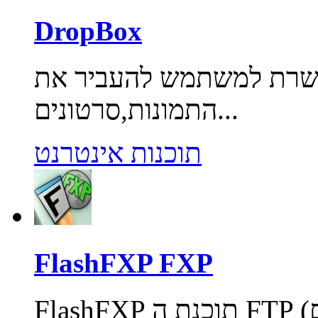
DropBox
פשרת למשתמש להעביר את
התמונות,סרטונים...
תוכנות אינטרנט
FlashFXP FXP
FlashFXP תוכנת ה FTP (פרוטוקול להעברת קבצים) המובילה