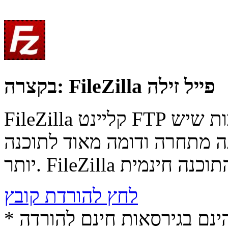
FileZilla פייל זילה
בקצרה:
FileZilla קליינט FTP ותוכנה להעברת קבצים מהטובות שיש
ה ודומה מאוד לתוכנה FlashFXP המוכרת
לחץ להורדת קובץ
* התכנים הינם בגירסאות חינם להורדה (Free game / software,