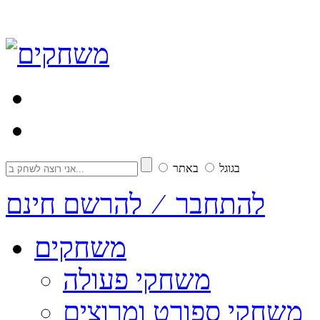
בגוגל
באתר
להתחבר ⁄ להרשם חינם
משחקים
משחקי פעולה
משחקי ספורט ומרוצים