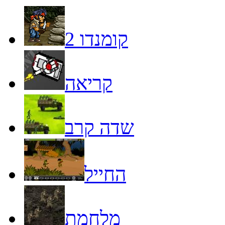
קומנדו 2
קריאה
שדה קרב
החייל
מלחמת