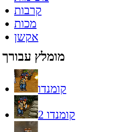
קרבות
מכות
אקשן
מומלץ עבורך
קומנדו
קומנדו 2