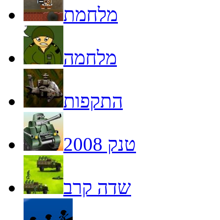
מלחמת
מלחמה
התקפות
טנק 2008
שדה קרב