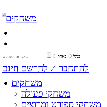
בגוגל
באתר
להתחבר ⁄ להרשם חינם
משחקים
משחקי פעולה
משחקי ספורט ומרוצים