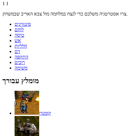
1
1
צרו אסטרטגיה משלכם כדי לנצח במלחמה מול צבא האוייב שבמשחק.
פינגווינים
לוחם
טיסה
אש
חלליות
דם
התקפה
רובים
משימה
מומלץ עבורך
קומנדו