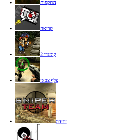
התקפות
קריאה
קומנדו 2
צלף צבאי
יחידת