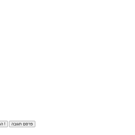
פרסם תגובה
התחברו ⁄ הרשמו חינם !