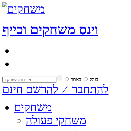
וי
נ
ס
משחקים וכייף
בגוגל
באתר
להתחבר ⁄ להרשם חינם
משחקים
משחקי פעולה