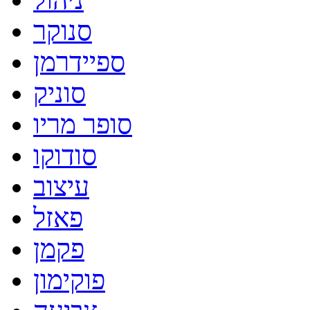
סנוקר
ספיידרמן
סוניק
סופר מריו
סודוקו
עיצוב
פאזל
פקמן
פוקימון