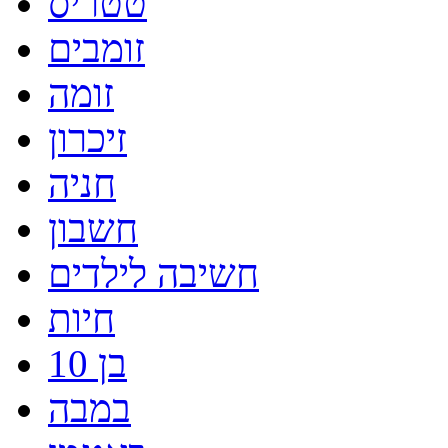
טטריס
זומבים
זומה
זיכרון
חניה
חשבון
חשיבה לילדים
חיות
בן 10
במבה