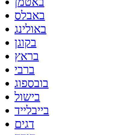
באטמן
באבלס
באולינג
בקוגן
בראץ
ברבי
בובספוג
בישול
בייבלייד
דגים