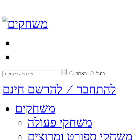
בגוגל
באתר
להתחבר ⁄ להרשם חינם
משחקים
משחקי פעולה
משחקי ספורט ומרוצים