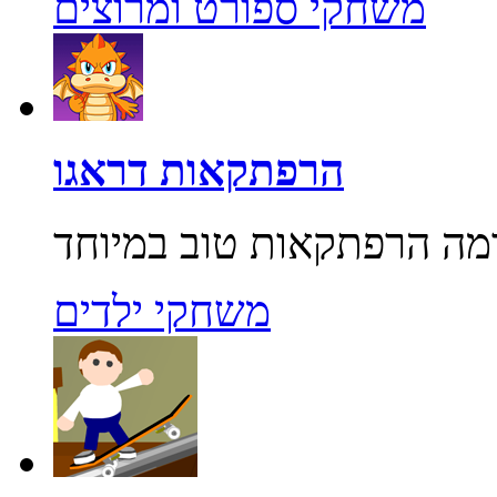
משחקי ספורט ומרוצים
הרפתקאות דראגו
משחקי ילדים