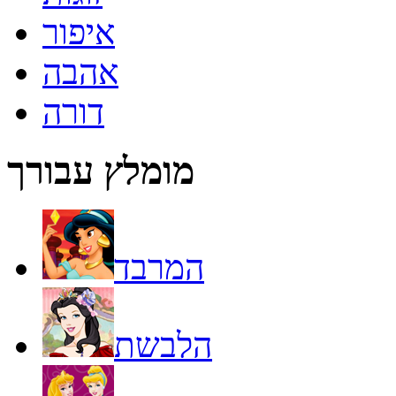
איפור
אהבה
דורה
מומלץ עבורך
המרבד
הלבשת