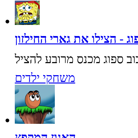
ג - הצילו את גארי החילזון
משחקי ילדים
האגוז המקפץ