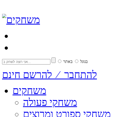
בגוגל
באתר
להתחבר ⁄ להרשם חינם
משחקים
משחקי פעולה
משחקי ספורט ומרוצים