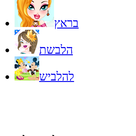
בראץ
הלבשת
להלביש