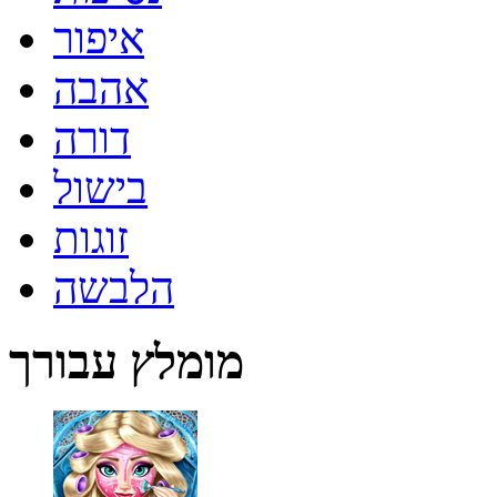
איפור
אהבה
דורה
בישול
זוגות
הלבשה
מומלץ עבורך