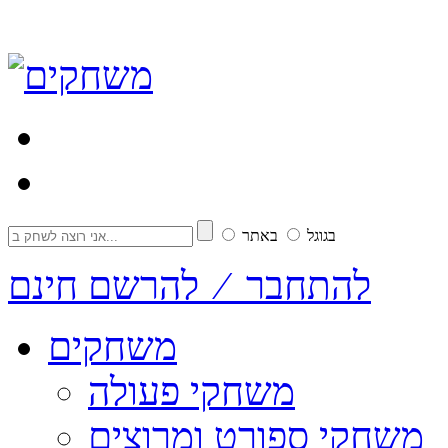
בגוגל
באתר
להתחבר ⁄ להרשם חינם
משחקים
משחקי פעולה
משחקי ספורט ומרוצים