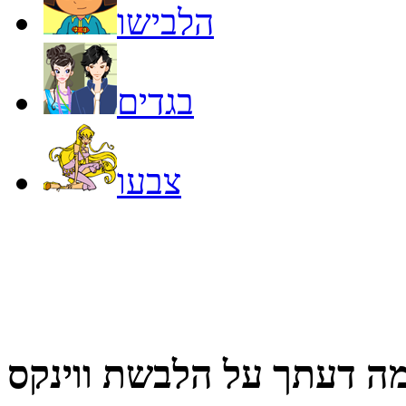
הלבישו
בגדים
צבעו
ה דעתך על
הלבשת ווינקס