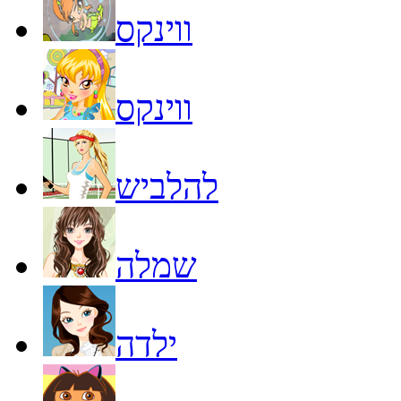
ווינקס
ווינקס
להלביש
שמלה
ילדה