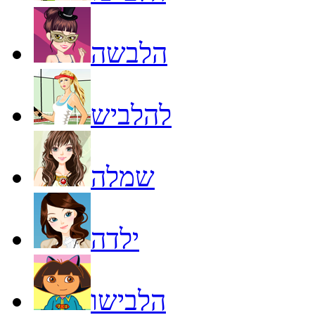
הלבשה
להלביש
שמלה
ילדה
הלבישו