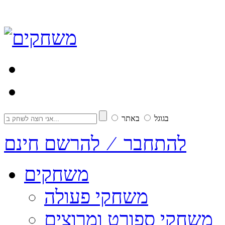
בגוגל
באתר
להתחבר ⁄ להרשם חינם
משחקים
משחקי פעולה
משחקי ספורט ומרוצים