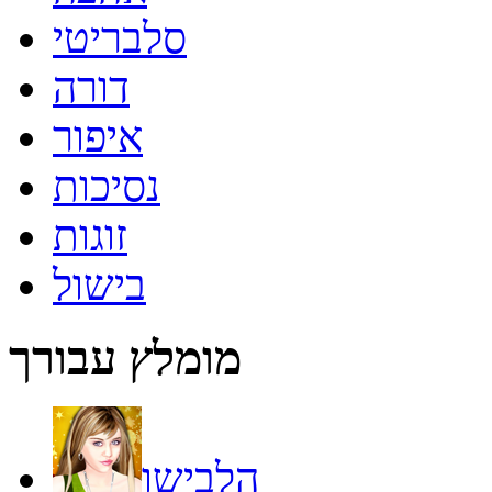
סלבריטי
דורה
איפור
נסיכות
זוגות
בישול
מומלץ עבורך
הלבישו