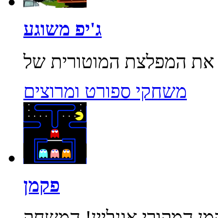
ג'יפ משוגע
משחקי ספורט ומרוצים
פקמן