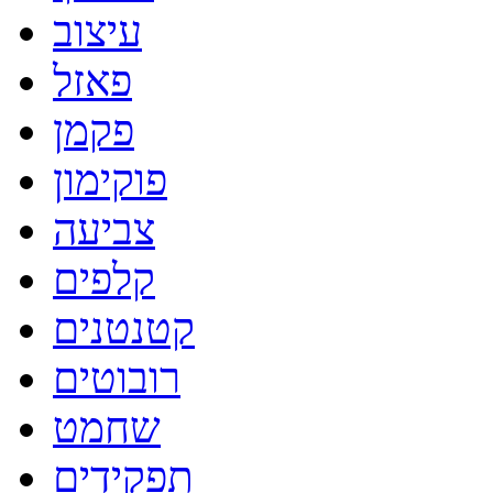
עיצוב
פאזל
פקמן
פוקימון
צביעה
קלפים
קטנטנים
רובוטים
שחמט
תפקידים