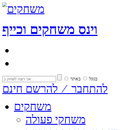
וי
נ
ס
משחקים וכייף
בגוגל
באתר
להתחבר ⁄ להרשם חינם
משחקים
משחקי פעולה