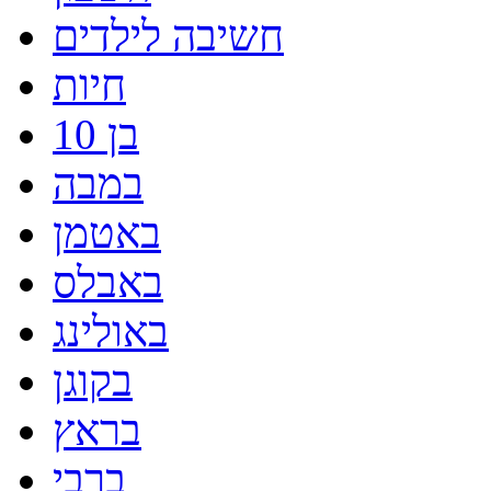
חשיבה לילדים
חיות
בן 10
במבה
באטמן
באבלס
באולינג
בקוגן
בראץ
ברבי