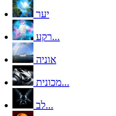
יער
רקע...
אוניה
מכונית...
לב...