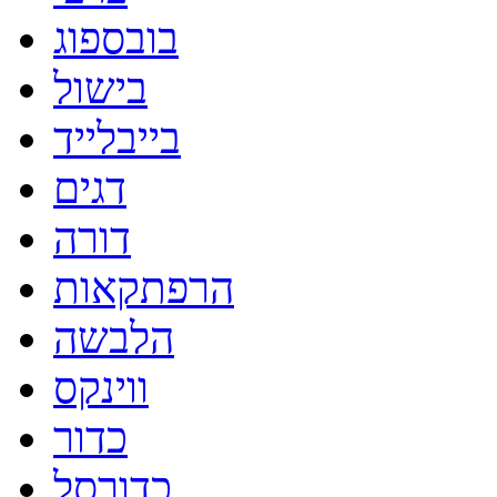
בובספוג
בישול
בייבלייד
דגים
דורה
הרפתקאות
הלבשה
ווינקס
כדור
כדורסל