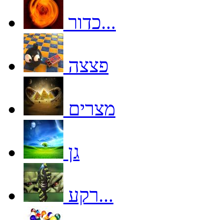
כדור...
פצצה
מצרים
גן
רקע...