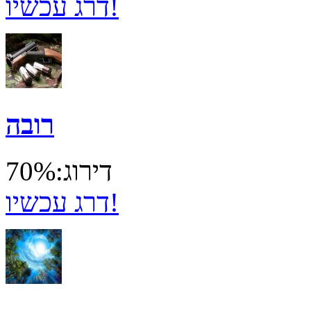
דרג עכשיו!
רובה
דירוג:70%
דרג עכשיו!