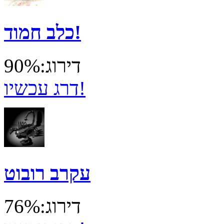
כלב חמוד!
דירוג:90%
דרג עכשיו!
עקרב רובוט
דירוג:76%