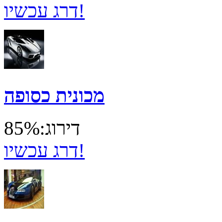
דרג עכשיו!
מכונית כסופה
דירוג:85%
דרג עכשיו!