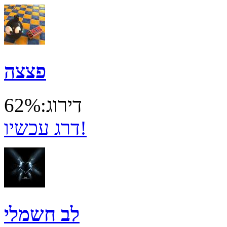
פצצה
דירוג:62%
דרג עכשיו!
לב חשמלי