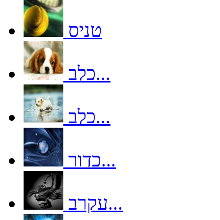
טניס
כלב...
כלב...
כדור...
עקרב...