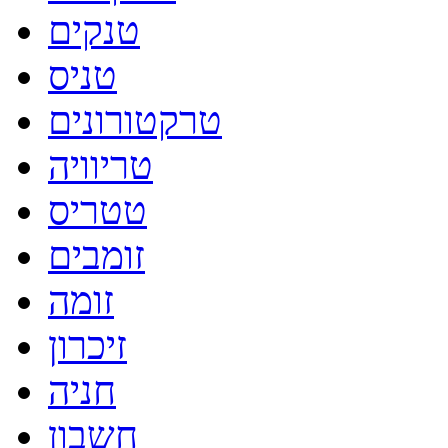
טנקים
טניס
טרקטורונים
טריוויה
טטריס
זומבים
זומה
זיכרון
חניה
חשבון