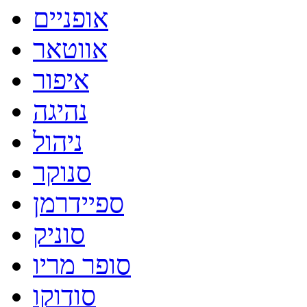
אופניים
אווטאר
איפור
נהיגה
ניהול
סנוקר
ספיידרמן
סוניק
סופר מריו
סודוקו