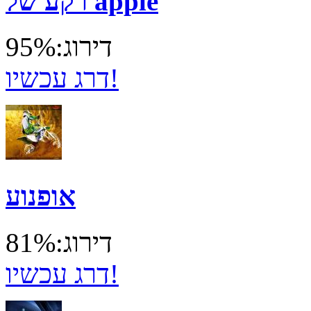
רקע של apple
דירוג:95%
דרג עכשיו!
אופנוע
דירוג:81%
דרג עכשיו!