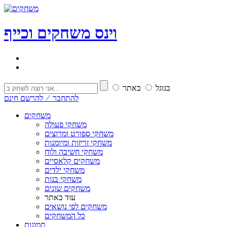
וי
נ
ס
משחקים וכייף
בגוגל
באתר
להתחבר ⁄ להרשם חינם
משחקים
משחקי פעולה
משחקי ספורט ומרוצים
משחקי זריזות ומיומנות
משחקי חשיבה ולוח
משחקים קלאסיים
משחקי ילדים
משחקי בנות
משחקים שונים
עוד באתר
משחקים לפי נושאים
כל המשחקים
תמונות