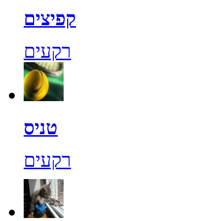
קפיצים
רקעים
טניס
רקעים