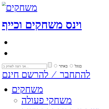
וי
נ
ס
משחקים וכייף
בגוגל
באתר
להתחבר ⁄ להרשם חינם
משחקים
משחקי פעולה