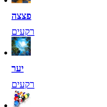
פצצה
רקעים
יער
רקעים