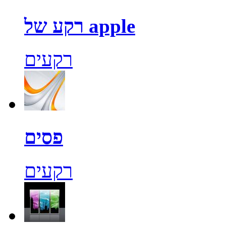
רקע של apple
רקעים
פסים
רקעים