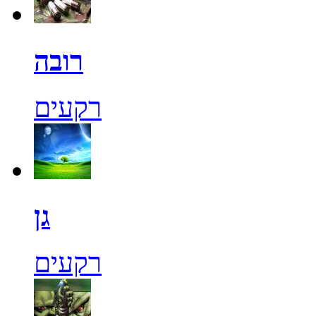
רובה
רקעים
גן
רקעים