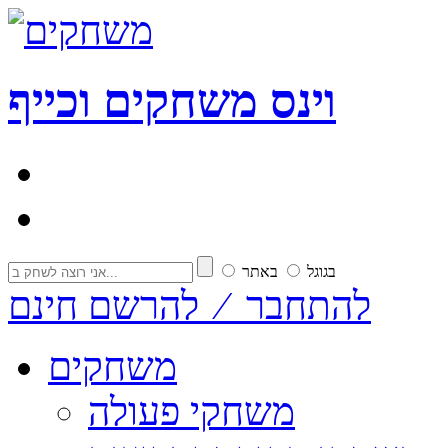
וי
נ
ס
משחקים וכייף
בגוגל
באתר
להתחבר ⁄ להרשם חינם
משחקים
משחקי פעולה