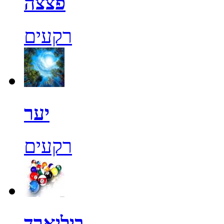
פצצה
רקעים
יער
רקעים
ביליארד