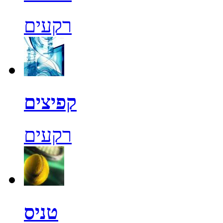
רקעים
קפיצים
רקעים
טניס