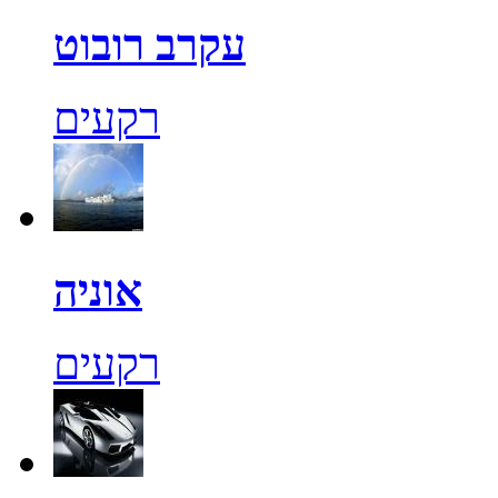
עקרב רובוט
רקעים
אוניה
רקעים