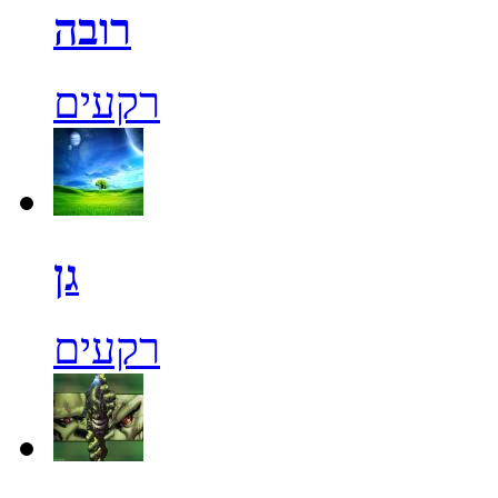
רובה
רקעים
גן
רקעים