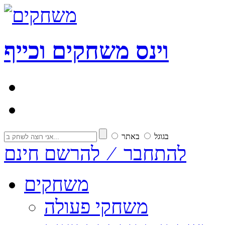
וי
נ
ס
משחקים וכייף
בגוגל
באתר
להתחבר ⁄ להרשם חינם
משחקים
משחקי פעולה