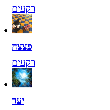
רקעים
פצצה
רקעים
יער