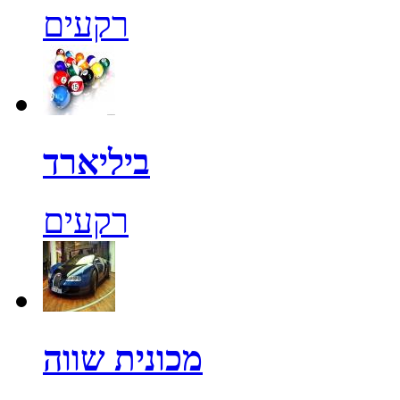
רקעים
ביליארד
רקעים
מכונית שווה