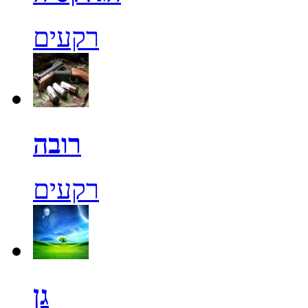
רקעים
רובה
רקעים
גן