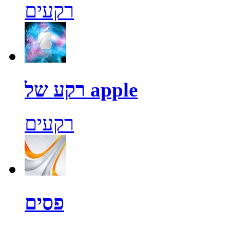
רקעים
רקע של apple
רקעים
פסים