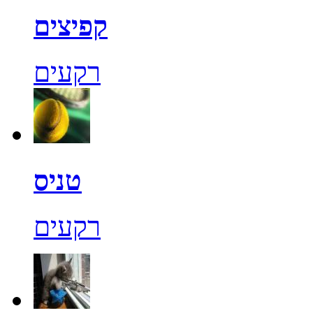
קפיצים
רקעים
טניס
רקעים