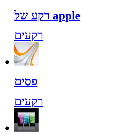
רקע של apple
רקעים
פסים
רקעים