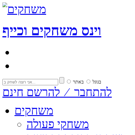
וי
נ
ס
משחקים וכייף
בגוגל
באתר
להתחבר ⁄ להרשם חינם
משחקים
משחקי פעולה