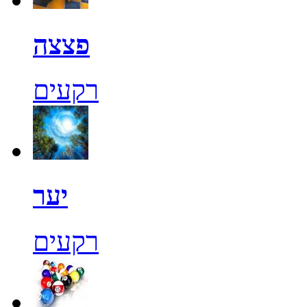
פצצה
רקעים
יער
רקעים