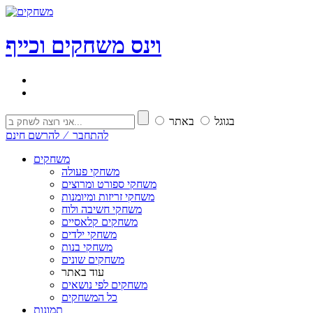
וי
נ
ס
משחקים וכייף
בגוגל
באתר
להתחבר ⁄ להרשם חינם
משחקים
משחקי פעולה
משחקי ספורט ומרוצים
משחקי זריזות ומיומנות
משחקי חשיבה ולוח
משחקים קלאסיים
משחקי ילדים
משחקי בנות
משחקים שונים
עוד באתר
משחקים לפי נושאים
כל המשחקים
תמונות