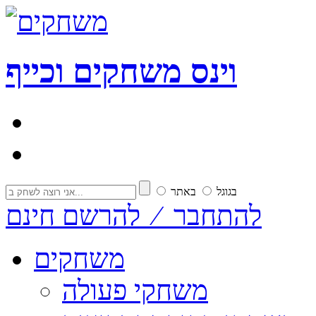
וי
נ
ס
משחקים וכייף
בגוגל
באתר
להתחבר ⁄ להרשם חינם
משחקים
משחקי פעולה