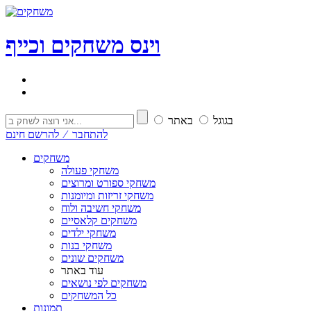
וי
נ
ס
משחקים וכייף
בגוגל
באתר
להתחבר ⁄ להרשם חינם
משחקים
משחקי פעולה
משחקי ספורט ומרוצים
משחקי זריזות ומיומנות
משחקי חשיבה ולוח
משחקים קלאסיים
משחקי ילדים
משחקי בנות
משחקים שונים
עוד באתר
משחקים לפי נושאים
כל המשחקים
תמונות