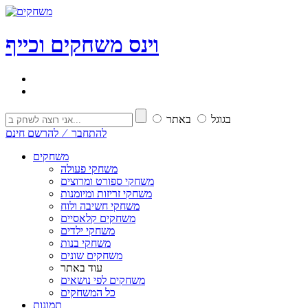
וי
נ
ס
משחקים וכייף
בגוגל
באתר
להתחבר ⁄ להרשם חינם
משחקים
משחקי פעולה
משחקי ספורט ומרוצים
משחקי זריזות ומיומנות
משחקי חשיבה ולוח
משחקים קלאסיים
משחקי ילדים
משחקי בנות
משחקים שונים
עוד באתר
משחקים לפי נושאים
כל המשחקים
תמונות