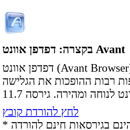
דפדפן אוונט Avant
בקצרה:
דפדפן אוונט (Avant Browser), הוא דפדפן חינמי על בסיס דפדפן
פות רבות ההופכות את הגלישה
לחץ להורדת קובץ
* התכנים הינם בגירסאות חינם להורדה (Free game / software,