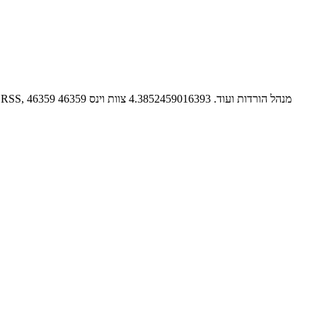
דפדפן אופרה הוא דפדפן אינטרנט בשם אופרה - תוכנת גלישה הכוללת דפדפן מהיר ומתקדם עם אפשרויות רבות שבינהן קורא RSS, מנהל הורדות ועוד.
4.3852459016393
צוות וינס
46359
46359