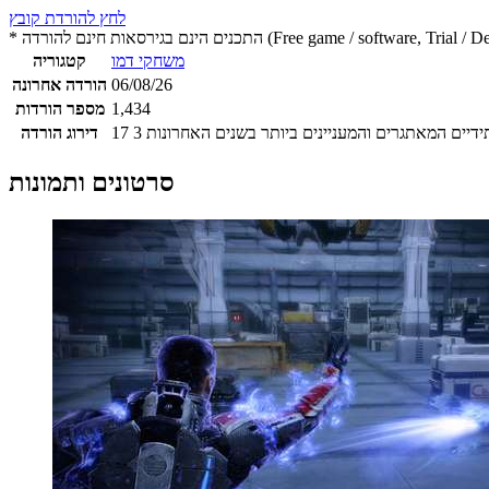
לחץ להורדת קובץ
 חינם להורדה (Free game / software, Trial / Demo version)
משחקי דמו
קטגוריה
06/08/26
הורדה אחרונה
1,434
מספר הורדות
3
17
דירוג הורדה
סרטונים ותמונות