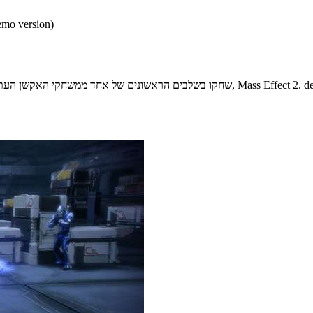
* התכנים הינם בגירסאות
ים של אחד ממשחקי האקשן העתידיים המאתגרים והמעניינים ביותר בשנים האחרונות, Mass Effect 2. demo