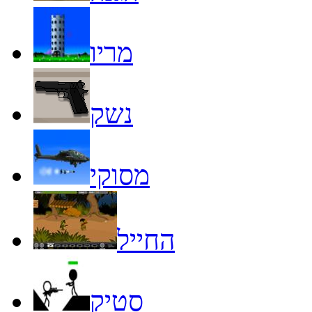
מריו
נשק
מסוקי
החייל
סטיק