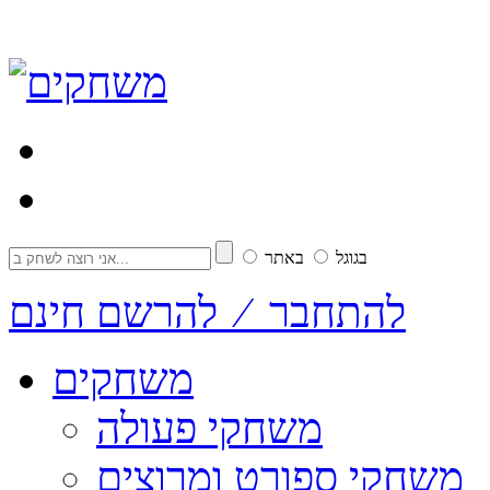
בגוגל
באתר
להתחבר ⁄ להרשם חינם
משחקים
משחקי פעולה
משחקי ספורט ומרוצים