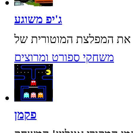
ג'יפ משוגע
משחקי ספורט ומרוצים
פקמן