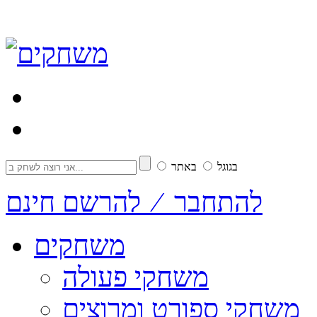
בגוגל
באתר
להתחבר ⁄ להרשם חינם
משחקים
משחקי פעולה
משחקי ספורט ומרוצים