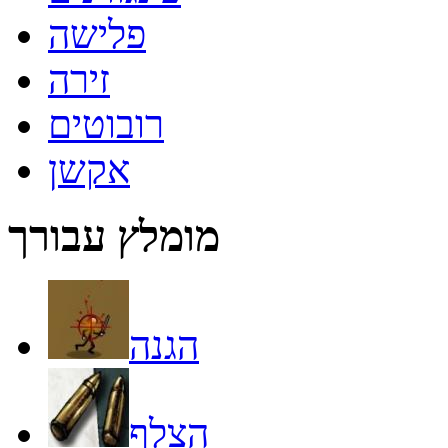
פלישה
זירה
רובוטים
אקשן
מומלץ עבורך
הגנה
הצלף