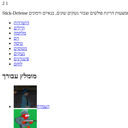
2
1
הישרדות
חיילים
מלחמה
דם
טיסה
מטוסים
נשקים
פינגווינים
לוחם
מומלץ עבורך
העמדה