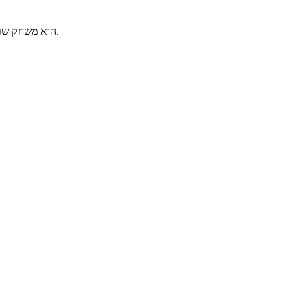
Stick-Defense הוא משחק שתפקידך להגן על העיר שלך מפני הפולשים שמתרבים מיום ליום, השג כסף באמצעות הריגת פולשים וצבור נשקים שונים, בנאיים ורמונים.