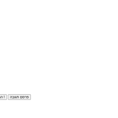
פרסם תגובה
התחברו ⁄ הרשמו חינם !