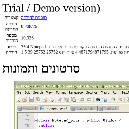
Trial / Demo version)
תוכנות להורדה
קטגוריה
הורדה
05/08/26
אחרונה
מספר
10,936
הורדות
Notepad++ היא תוכנת עריכה חינמית הכתובה בקוד פתוח ותחליף ל-Notepad המקורי. Notepad++ תומכת במספר גדול של שפות תיכנות ומציעה
4
35
דירוג
ת מגוונות.
4.4871794871795
צוות וינס
25752
25752
39
5
1
הורדה
סרטונים ותמונות