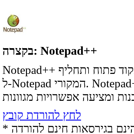
Notepad++
בקצרה:
Notepad++ היא תוכנת עריכה חינמית הכתובה בקוד פתוח ותחליף
ל-Notepad המקורי. Notepad++ תומכת במספר גדול של שפות
לחץ להורדת קובץ
* התכנים הינם בגירסאות חינם להורדה (Free game / software,