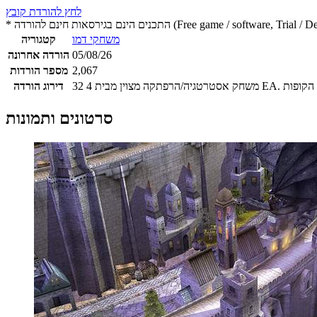
לחץ להורדת קובץ
 חינם להורדה (Free game / software, Trial / Demo version)
משחקי דמו
קטגוריה
05/08/26
הורדה אחרונה
2,067
מספר הורדות
4
32
דירוג הורדה
סרטונים ותמונות