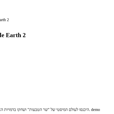
arth 2
le Earth 2
משחק אסטרטגיה/הרפתקה מצוין מבית EA. היכנסו לעולם המיסטי של "שר הטבעות" ושחקו בדמויות האהובות מהסרט שובר הקופות. demo