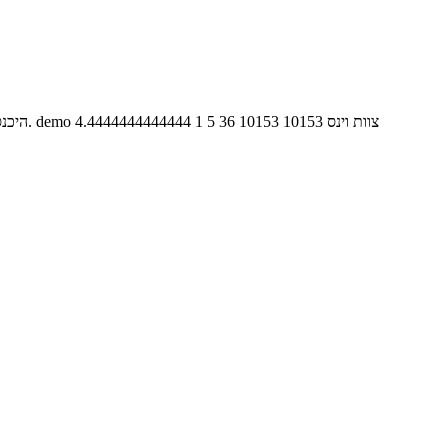
צוות וינס
10153
10153
36
5
1
4.4444444444444
משחק אסטרטגיה/הרפתקה מצוין מבית EA. היכנסו לעולם המיסטי של "שר הטבעות" ושחקו בדמויות האהובות מהסרט שובר הקופות. demo