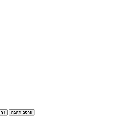
פרסם תגובה
התחברו ⁄ הרשמו חינם !