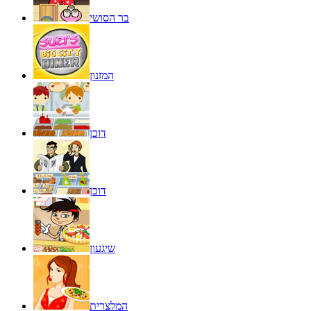
בר הסושי
המזנון
דוכן
דוכן
שיגעון
המלצרית