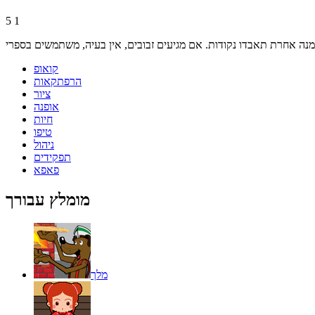
5
1
קואופ
הרפתקאות
ציור
אופנה
חיות
טיפו
ניהול
תפקידים
פאפא
מומלץ עבורך
מלך