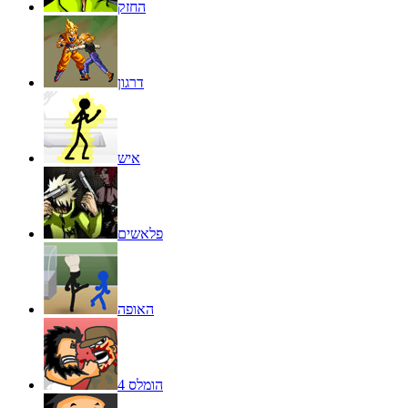
החזק
דרגון
איש
פלאשים
האופה
הומלס 4