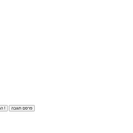
פרסם תגובה
התחברו ⁄ הרשמו חינם !