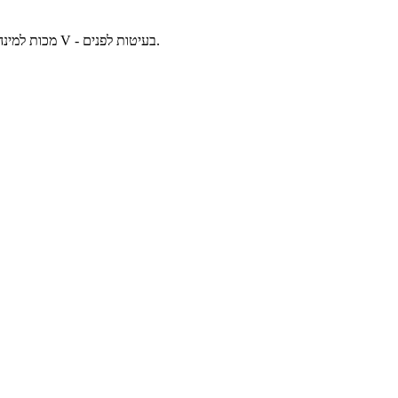
משחק קרבות טוב מאוד, חצים X - תזוזות מיוחדות C - מכות למינהם, בעיקר אגרופים V - בעיטות לפנים.