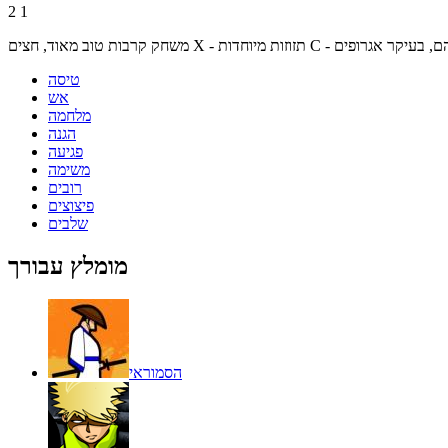
2
1
טיסה
אש
מלחמה
הגנה
פגיעה
משימה
רובים
פיצוצים
שלבים
מומלץ עבורך
הסמוראי