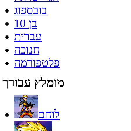
בובספוג
בן 10
עברית
חנוכה
פלטפורמה
מומלץ עבורך
לוחם