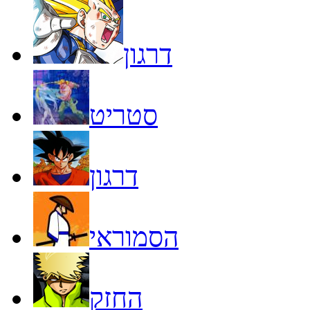
דרגון
סטריט
דרגון
הסמוראי
החזק