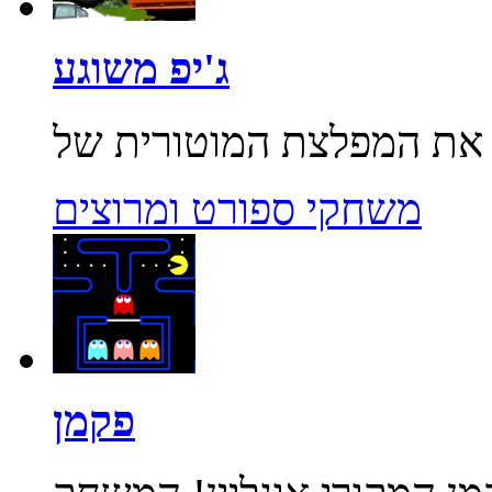
ג'יפ משוגע
משחקי ספורט ומרוצים
פקמן