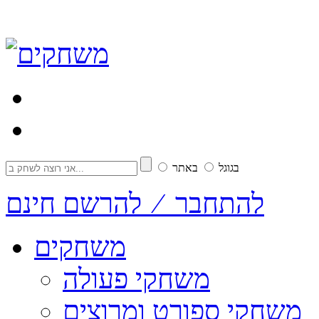
בגוגל
באתר
להתחבר ⁄ להרשם חינם
משחקים
משחקי פעולה
משחקי ספורט ומרוצים