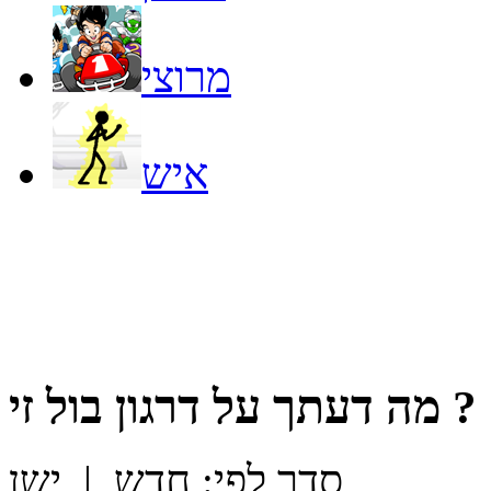
מרוצי
איש
?
מה דעתך על
דרגון בול זי
סדר לפי:
חדש
|
ישן