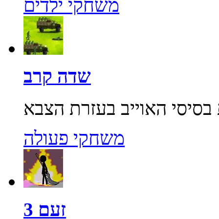
משחקי ילדים
שדה קרב
משחקי פעולה
זעם 3