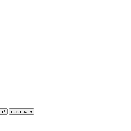
פרסם תגובה
התחברו ⁄ הרשמו חינם !