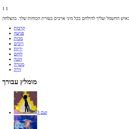
1
1
קרבות
פגיעה
מכות
רובים
יריות
לוחם
הגנה
מטרה
זירה
מומלץ עבורך
זעם 3