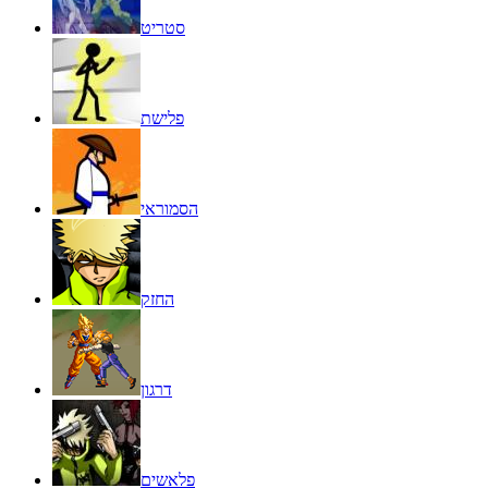
סטריט
פלישת
הסמוראי
החזק
דרגון
פלאשים