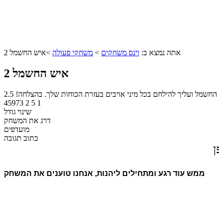
אתה נמצא ב:
וינס משחקים
>
משחקי פעולה
>
איש החשמל 2
איש החשמל 2
החשמל ועליך להילחם בכל מיני אויבים בעזרת הכוחות שלך. בהצלחה!
2.5
45973
2
5
1
שינוי גודל
דרג את המשחק
מועדפים
כתוב תגובה
ן
ממש עוד רגע ומתחילים ליהנות, אנחנו טוענים את המשחק