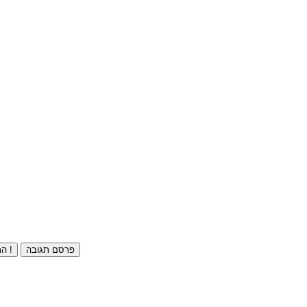
פרסם תגובה
התחברו ⁄ הרשמו חינם !