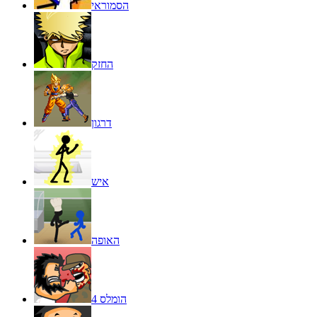
הסמוראי
החזק
דרגון
איש
האופה
הומלס 4