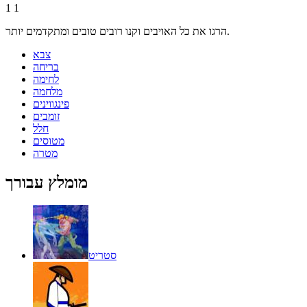
1
1
הרגו את כל האויבים וקנו רובים טובים ומתקדמים יותר.
צבא
בריחה
לחימה
מלחמה
פינגווינים
זומבים
חלל
מטוסים
מטרה
מומלץ עבורך
סטריט