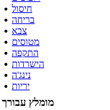
חיסול
בריחה
צבא
מטוסים
התקפה
הישרדות
נינג'ה
יריות
מומלץ עבורך