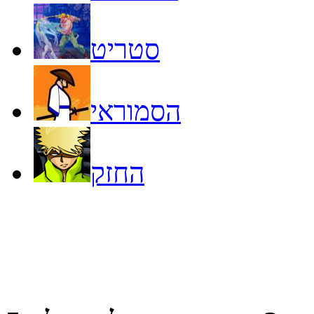
סטריט
הסמוראי
החזק