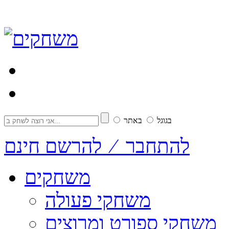
בגוגל
באתר
להתחבר ⁄ להרשם חינם
משחקים
משחקי פעולה
משחקי ספורט ומרוצים